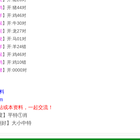
鸡
】开:猪44对
羊
】开:鸡46对
鼠
】开:牛30对
蛇
】开:龙27对
龙
】开:马01对
羊
】开:羊24错
鼠
】开:鸡46对
鸡
】开:鸡10错
猪
】开:0000对
资料
m
站或本资料，一起交流！
几度】平特①肖
刚好】大小中特