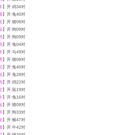
羊
】开:鸡34对
猪
】开:兔40对
龙
】开:猪08对
鼠
】开:狗09对
鸡
】开:狗09对
狗
】开:兔04对
羊
】开:马49对
虎
】开:猪08对
蛇
】开:兔40对
鼠
】开:兔28对
狗
】开:鸡22对
蛇
】开:鼠19对
牛
】开:兔16对
鼠
】开:猪08对
羊
】开:狗33对
龙
】开:猴47对
猪
】开:牛42对
蛇
】开:猪20对