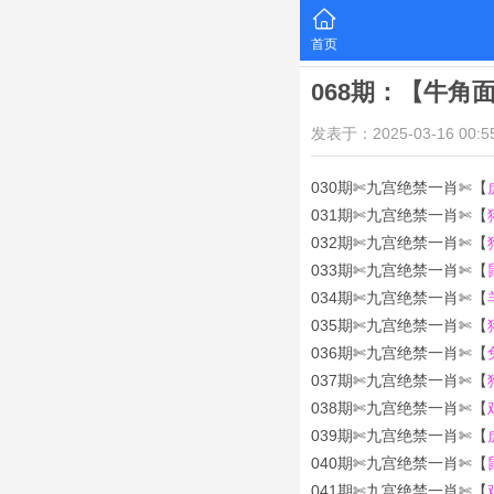
首页
068期：【牛角
发表于：2025-03-16 00:55
030期✄九宫绝禁一肖✄【
031期✄九宫绝禁一肖✄【
032期✄九宫绝禁一肖✄【
033期✄九宫绝禁一肖✄【
034期✄九宫绝禁一肖✄【
035期✄九宫绝禁一肖✄【
036期✄九宫绝禁一肖✄【
037期✄九宫绝禁一肖✄【
038期✄九宫绝禁一肖✄【
039期✄九宫绝禁一肖✄【
040期✄九宫绝禁一肖✄【
041期✄九宫绝禁一肖✄【