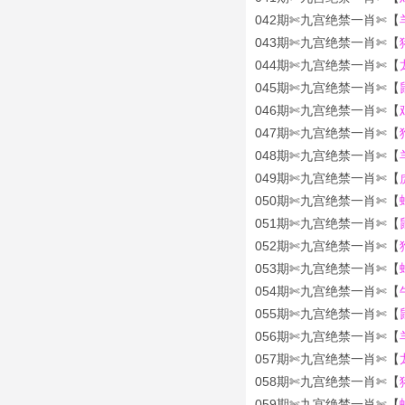
042期✄九宫绝禁一肖✄【
043期✄九宫绝禁一肖✄【
044期✄九宫绝禁一肖✄【
045期✄九宫绝禁一肖✄【
046期✄九宫绝禁一肖✄【
047期✄九宫绝禁一肖✄【
048期✄九宫绝禁一肖✄【
049期✄九宫绝禁一肖✄【
050期✄九宫绝禁一肖✄【
051期✄九宫绝禁一肖✄【
052期✄九宫绝禁一肖✄【
053期✄九宫绝禁一肖✄【
054期✄九宫绝禁一肖✄【
055期✄九宫绝禁一肖✄【
056期✄九宫绝禁一肖✄【
057期✄九宫绝禁一肖✄【
058期✄九宫绝禁一肖✄【
059期✄九宫绝禁一肖✄【