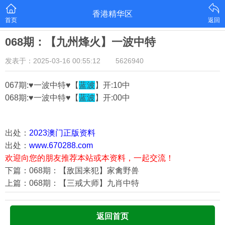
香港精华区
首页
返回
068期：【九州烽火】一波中特
发表于：2025-03-16 00:55:12
5626940
067期:♥一波中特♥【
蓝波
】开:10中
068期:♥一波中特♥【
蓝波
】开:00中
出处：
2023澳门正版资料
出处：
www.670288.com
欢迎向您的朋友推荐本站或本资料，一起交流！
下篇：068期：【敌国来犯】家禽野兽
上篇：068期：【三戒大师】九肖中特
返回首页