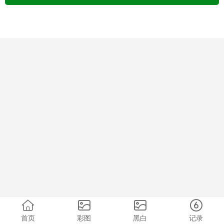
首页
彩图
黑白
记录