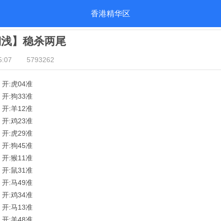
香港精华区
搁浅】稳杀两尾
:07
5793262
开:虎04准
开:狗33准
开:羊12准
开:鸡23准
开:虎29准
开:狗45准
开:猴11准
开:鼠31准
开:马49准
开:鸡34准
开:马13准
开:羊48准