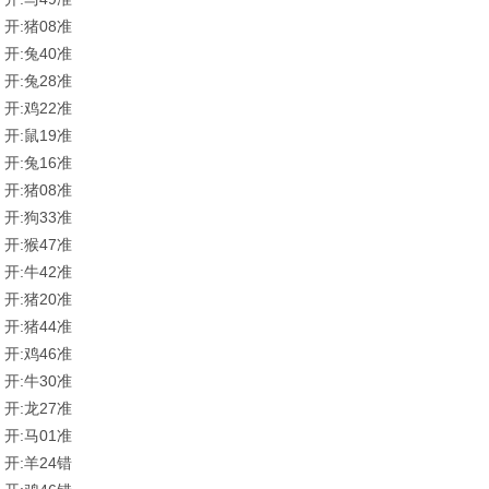
开:猪08准
开:兔40准
开:兔28准
开:鸡22准
开:鼠19准
开:兔16准
开:猪08准
开:狗33准
开:猴47准
开:牛42准
开:猪20准
开:猪44准
开:鸡46准
开:牛30准
开:龙27准
开:马01准
开:羊24错