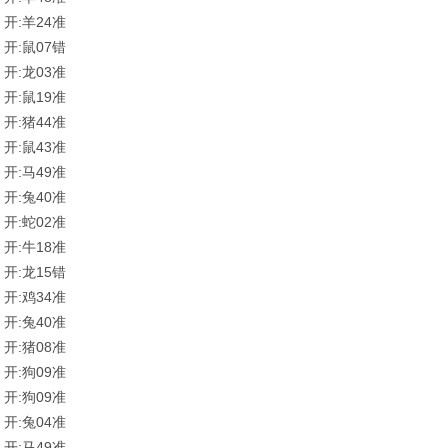
开:羊24准
开:鼠07错
开:龙03准
开:鼠19准
开:猪44准
开:鼠43准
开:马49准
开:兔40准
开:蛇02准
开:牛18准
开:龙15错
开:鸡34准
开:兔40准
开:猪08准
开:狗09准
开:狗09准
开:兔04准
开:马49准