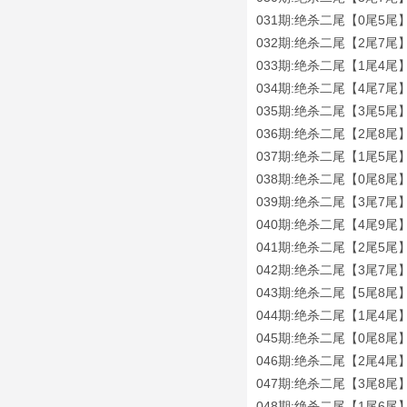
031期:绝杀二尾【0尾5
尾】
032期:绝杀二尾【2尾7
尾】
033期:绝杀二尾【1尾4
尾】
034期:绝杀二尾【4尾7
尾】
035期:绝杀二尾【3尾5
尾】
036期:绝杀二尾【2尾8
尾】
037期:绝杀二尾【1尾5
尾】
038期:绝杀二尾【0尾8
尾】
039期:绝杀二尾【3尾7
尾】
040期:绝杀二尾【4尾9
尾】
041期:绝杀二尾【2尾5
尾】
042期:绝杀二尾【3尾7
尾】
043期:绝杀二尾【5尾8
尾】
044期:绝杀二尾【1尾4
尾】
045期:绝杀二尾【0尾8
尾】
046期:绝杀二尾【2尾4
尾】
047期:绝杀二尾【3尾8
尾】
048期:绝杀二尾【1尾6
尾】