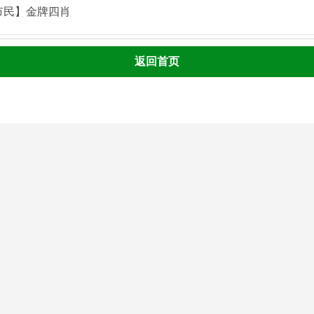
市民】金牌四肖
返回首页