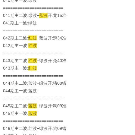
040期主一波:绿波
=========================
041期主二波:绿波+
蓝波
开:龙15准
041期主一波:绿波
=========================
042期主二波:
红波
+蓝波开:鸡34准
042期主一波:
红
波
=========================
043期主二波:
红波
+绿波开:兔40准
043期主一波:
红波
=========================
044期主二波:蓝波+绿波开:猪08错
044期主一波:
蓝
波
=========================
045期主二波:
蓝波
+绿波开:狗09准
045期主一波:
蓝波
=========================
046期主二波:红波+绿波开:狗09错