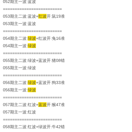
052期主一波:蓝波
=========================
053期主二波:蓝波+
红波
开:鼠19准
053期主一波:蓝波
=========================
054期主二波:
绿波
+红波开:兔16准
054期主一波:
绿波
=========================
055期主二波:绿波+蓝波开:猪08错
055期主一波:绿波
=========================
056期主二波:
绿波
+蓝波开:狗33准
056期主一波:
绿波
=========================
057期主二波:红波+
蓝波
开:猴47准
057期主一波:
红
波
=========================
058期主二波:红波+绿波开:牛42错