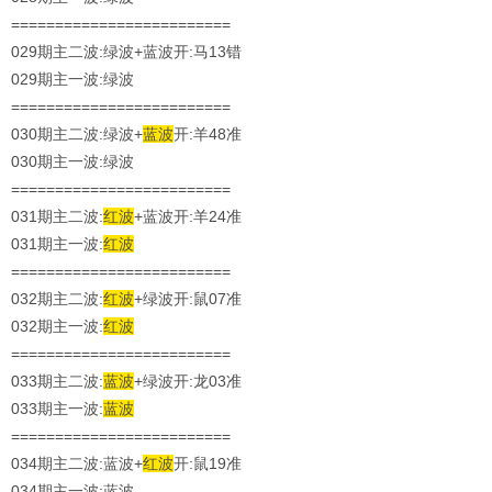
=========================
029期主二波:绿波+蓝波开:马13错
029期主一波:绿波
=========================
030期主二波:绿波+
蓝波
开:羊48准
030
期主一波:绿波
=========================
031期主二波:
红波
+蓝波开:羊24准
031期主一波:
红波
=========================
032期主二波:
红波
+绿波开:鼠07准
032期主一波:
红波
=========================
033期主二波:
蓝波
+绿波开:龙03准
033期主一波:
蓝
波
=========================
034期主二波:蓝波+
红波
开:鼠19准
034期主一波:蓝波