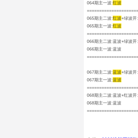
064期主一波:
红
波
====================
065期主二波:
红波
+绿波开
065期主一波:
红波
====================
066期主二波:蓝波+绿波开:
066期主一波:蓝波
====================
067期主二波:
蓝波
+绿波开
067期主一波:
蓝波
====================
068期主二波:蓝波+红波开:
068期主一波:蓝波
====================