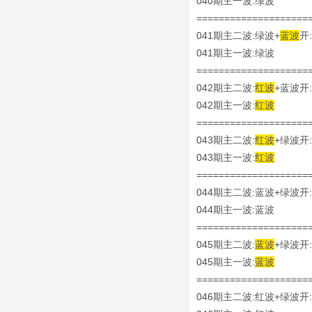
040期主一波:绿波
====================
041期主二波:绿波+
蓝波
开
041期主一波:绿波
====================
042期主二波:
红波
+蓝波开
042期主一波:
红
波
====================
043期主二波:
红波
+绿波开
043期主一波:
红波
====================
044期主二波:蓝波+绿波开:
044期主一波:
蓝
波
====================
045期主二波:
蓝波
+绿波开
045期主一波:
蓝波
====================
046期主二波:红波+绿波开: