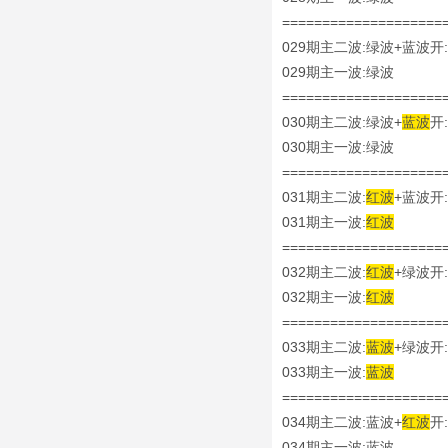
====================
029期主二波:绿波+蓝波开:
029期主一波:绿波
====================
030期主二波:绿波+
蓝波
开
030
期主一波:绿波
====================
031期主二波:
红波
+蓝波开
031期主一波:
红波
====================
032期主二波:
红波
+绿波开
032期主一波:
红波
====================
033期主二波:
蓝波
+绿波开
033期主一波:
蓝
波
====================
034期主二波:蓝波+
红波
开
034期主一波:蓝波