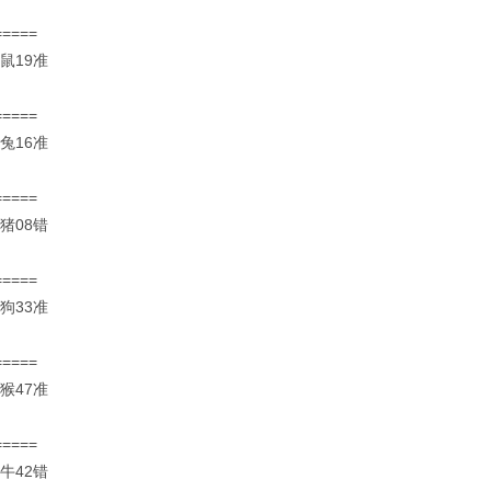
=====
:鼠19准
=====
:兔16准
=====
猪08错
=====
:狗33准
=====
:猴47准
=====
牛42错