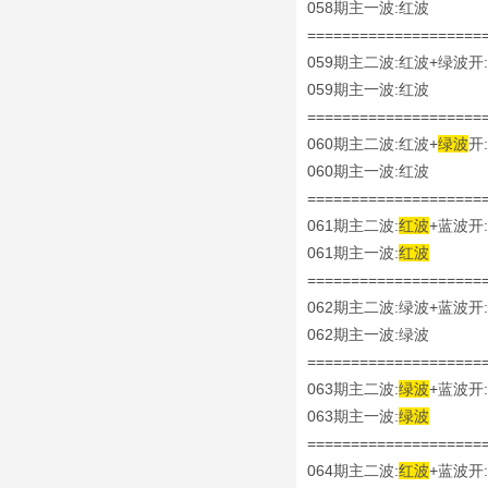
058期主一波:红波
====================
059期主二波:红波+绿波开:
059期主一波:红波
====================
060期主二波:红波+
绿波
开
060期主一波:红波
====================
061期主二波:
红波
+蓝波开
061期主一波:
红波
====================
062期主二波:绿波+蓝波开:
062期主一波:绿波
====================
063期主二波:
绿波
+蓝波开
063期主一波:
绿波
====================
064期主二波:
红波
+蓝波开