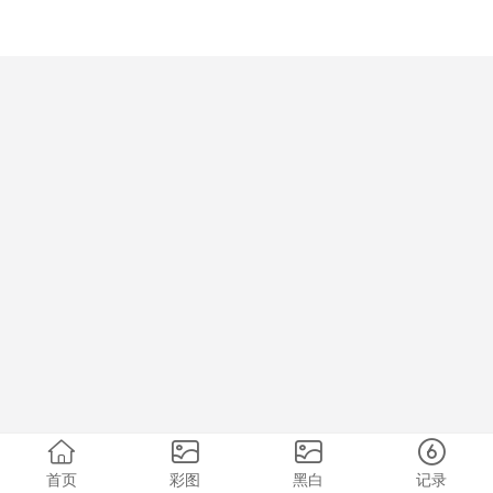
首页
彩图
黑白
记录