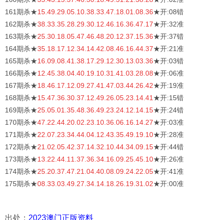
161期杀★
15.49.29.05.10.38.33.47.18.01.08.36
★开:08错
162期杀★
38.33.35.28.29.30.12.46.16.36.47.17
★开:32准
163期杀★
25.30.18.05.47.46.48.20.12.37.15.36
★开:37错
164期杀★
35.18.17.12.34.14.42.08.46.16.44.37
★开:21准
165期杀★
16.09.08.41.38.17.29.12.30.13.03.36
★开:03错
166期杀★
12.45.38.04.40.19.10.31.41.03.28.08
★开:06准
167期杀★
18.46.17.12.09.27.41.47.03.44.26.42
★开:19准
168期杀★
15.47.36.30.37.12.49.26.05.23.14.41
★开:15错
169期杀★
25.05.01.35.48.36.49.23.24.12.14.15
★开:24错
170期杀★
47.22.44.20.02.23.10.36.06.16.14.27
★开:03准
171期杀★
22.07.23.34.44.04.12.43.35.49.19.10
★开:28准
172期杀★
21.02.05.42.37.14.32.10.44.34.09.15
★开:44错
173期杀★
13.22.44.11.37.36.34.16.09.25.45.10
★开:26准
174期杀★
25.20.37.47.21.04.40.08.09.24.22.05
★开:41准
175期杀★
08.33.03.49.27.34.14.18.26.19.31.02
★开:00准
出处：
2023澳门正版资料