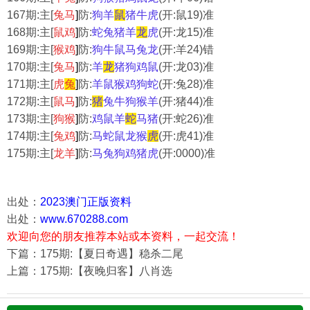
167期:主[
兔马
]
防:
狗羊
鼠
猪牛虎
(开:鼠19)准
168期:主[
鼠鸡
]
防:
蛇兔猪羊
龙
虎
(开:龙15)准
169期:主[
猴鸡
]
防:
狗牛鼠马兔龙
(开:羊24)错
170期:主[
兔马
]
防:
羊
龙
猪狗鸡鼠
(开:龙03)准
171期:主[
虎
兔
]
防:
羊鼠猴鸡狗蛇
(开:兔28)准
172期:主[
鼠马
]
防:
猪
兔牛狗猴羊
(开:猪44)准
173期:主[
狗猴
]
防:
鸡鼠羊
蛇
马猪
(开:蛇26)准
174期:主[
兔鸡
]
防:
马蛇鼠龙猴
虎
(开:虎41)准
175期:主[
龙羊
]
防:
马兔狗鸡猪虎
(开:0000)准
出处：
2023澳门正版资料
出处：
www.670288.com
欢迎向您的朋友推荐本站或本资料，一起交流！
下篇：175期:【夏日奇遇】稳杀二尾
上篇：175期:【夜晚归客】八肖选