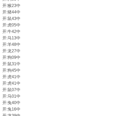
】开:猴23中
】开:猪44中
】开:鼠43中
】开:虎05中
】开:牛42中
】开:马13中
】开:羊48中
】开:龙27中
】开:狗09中
】开:鼠31中
】开:狗45中
】开:虎41中
】开:虎41中
】开:鼠07中
】开:马01中
】开:兔40中
】开:兔16中
】开:龙39中